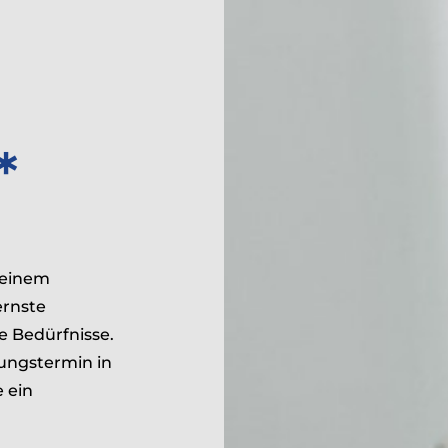
*
 einem
ernste
e Bedürfnisse.
tungstermin in
 ein