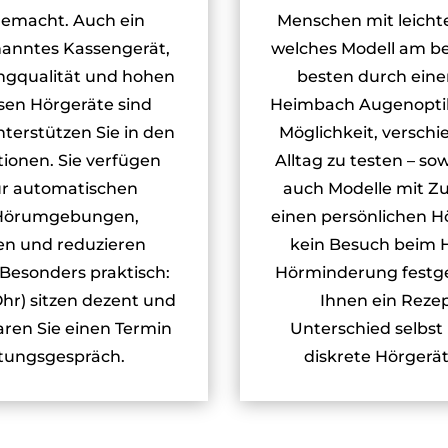
gemacht. Auch ein
Menschen mit leicht
enanntes Kassengerät,
welches Modell am be
angqualität und hohen
besten durch einen
sen Hörgeräte sind
Heimbach Augenoptik 
nterstützen Sie in den
Möglichkeit, versch
tionen. Sie verfügen
Alltag zu testen – so
r automatischen
auch Modelle mit Zu
 Hörumgebungen,
einen persönlichen Hö
en und reduzieren
kein Besuch beim HN
Besonders praktisch:
Hörminderung festge
r) sitzen dezent und
Ihnen ein Rezep
ren Sie einen Termin
Unterschied selbst
atungsgespräch.
diskrete Hörgerät