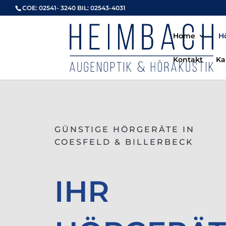
Zum
COE: 02541- 3240 BIL: 02543-4031
Inhalt
springen
Home
H
Kontakt
Ka
GÜNSTIGE HÖRGERÄTE IN
COESFELD & BILLERBECK
IHR