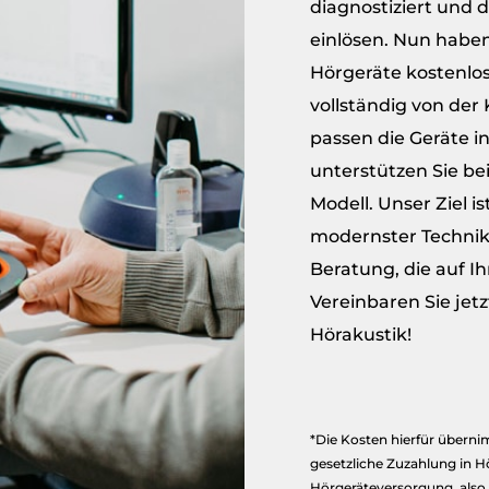
diagnostiziert und d
einlösen. Nun haben
Hörgeräte kostenlos
vollständig von de
passen die Geräte i
unterstützen Sie be
Modell. Unser Ziel i
modernster Technik,
Beratung, die auf Ih
Vereinbaren Sie jet
Hörakustik!
*Die Kosten hierfür übernim
gesetzliche Zuzahlung in Hö
Hörgeräteversorgung, also 